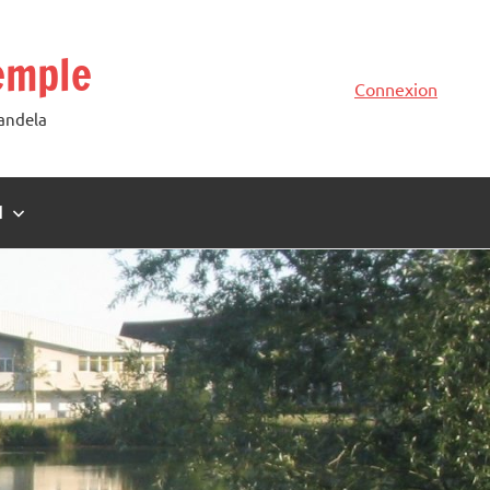
emple
Connexion
Mandela
N