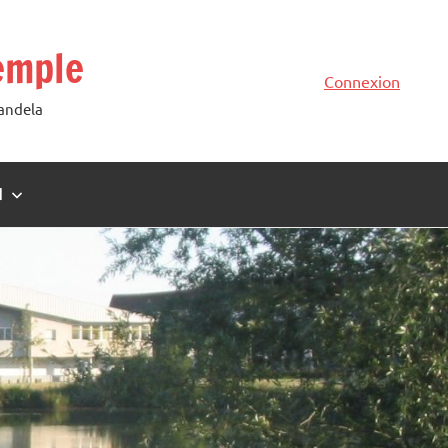
emple
Connexion
Mandela
N