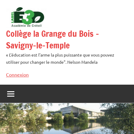
Aller
au
contenu
Collège la Grange du Bois –
Savigny-le-Temple
« L’éducation est l’arme la plus puissante que vous pouvez
utiliser pour changer le monde". Nelson Mandela
Connexion