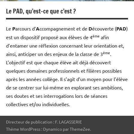
Le PAD, qu’est-ce que c’est ?
Le
P
arcours d’
A
ccompagnement et de
D
écouverte (
PAD
)
ème
est un dispositif proposé aux élèves de 4
afin
d’entamer une réflexion concernant leur orientation et,
ème
ainsi, anticiper un des enjeux de la classe de 3
.
L’objectif est que chaque élève ait déjà découvert
quelques domaines professionnels et filières possibles
après les années collège. Il s’agit d’un moyen pour l’élève
de se centrer sur lui-même en explorant ses ambitions,
ses doutes et ses interrogations lors de séances
collectives et/ou individuelles.
Directeur de publication : F. LAGASSERIE
Thème WordPress : Dynamico par ThemeZee.