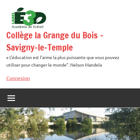
Aller
au
contenu
Collège la Grange du Bois –
Savigny-le-Temple
« L’éducation est l’arme la plus puissante que vous pouvez
utiliser pour changer le monde". Nelson Mandela
Connexion