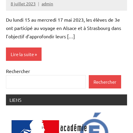
8 juillet 2023
admin
Voyages
et
sorties
Du lundi 15 au mercredi 17 mai 2023, les élèves de 3e
scolaires
ont participé au voyage en Alsace et à Strasbourg dans
l’objectif d’approfondir leurs […]
Lire la suite
Rechercher
Voyages
et
Rechercher
sorties
scolaires
LIENS