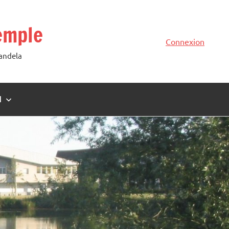
emple
Connexion
Mandela
N