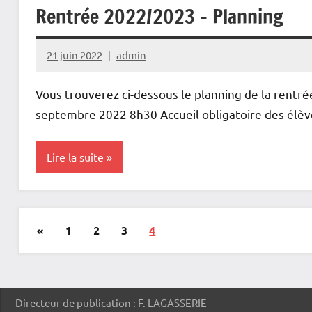
Rentrée 2022/2023 – Planning
21 juin 2022
admin
Vous trouverez ci-dessous le planning de la rent
septembre 2022 8h30 Accueil obligatoire des élè
Lire la suite
Actualités
Pagination
Publications
«
1
2
3
4
Informations
des
précédentes
administratives
publications
Directeur de publication : F. LAGASSERIE