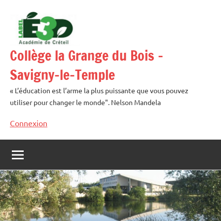
Aller
au
contenu
Collège la Grange du Bois –
Savigny-le-Temple
« L’éducation est l’arme la plus puissante que vous pouvez
utiliser pour changer le monde". Nelson Mandela
Connexion