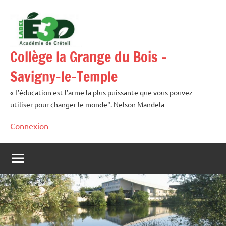
Aller
au
contenu
Collège la Grange du Bois –
Savigny-le-Temple
« L’éducation est l’arme la plus puissante que vous pouvez
utiliser pour changer le monde". Nelson Mandela
Connexion