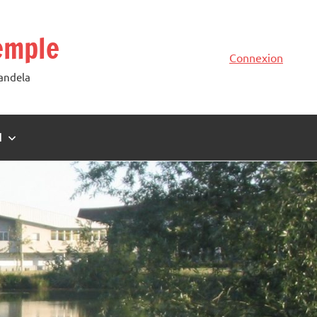
emple
Connexion
Mandela
N