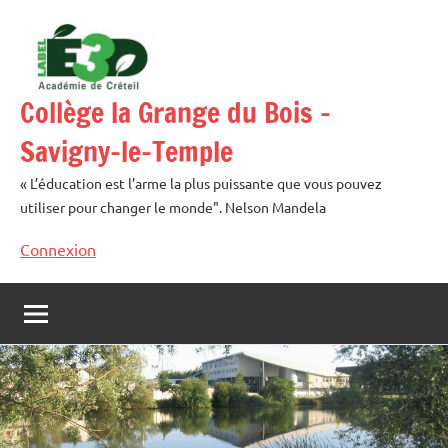
Aller
au
contenu
Collège la Grange du Bois –
Savigny-le-Temple
« L’éducation est l’arme la plus puissante que vous pouvez
utiliser pour changer le monde". Nelson Mandela
Connexion