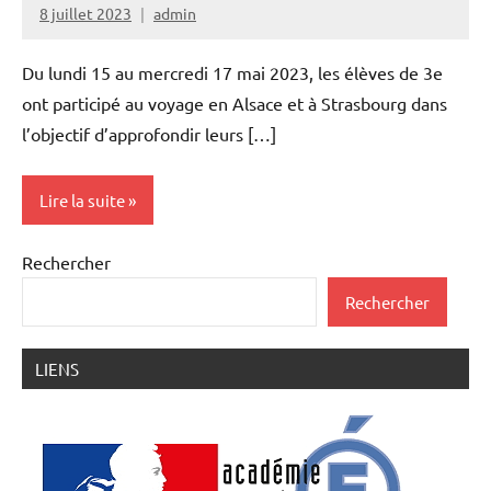
8 juillet 2023
admin
Voyages
et
sorties
Du lundi 15 au mercredi 17 mai 2023, les élèves de 3e
scolaires
ont participé au voyage en Alsace et à Strasbourg dans
l’objectif d’approfondir leurs […]
Lire la suite
Rechercher
Voyages
et
Rechercher
sorties
scolaires
LIENS