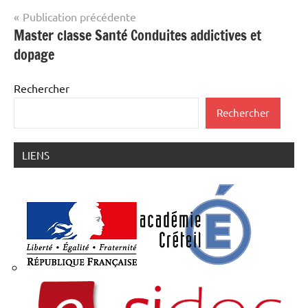
Navigation
Publication précédente
Master classe Santé Conduites addictives et
de
dopage
l’article
Rechercher
Rechercher
LIENS