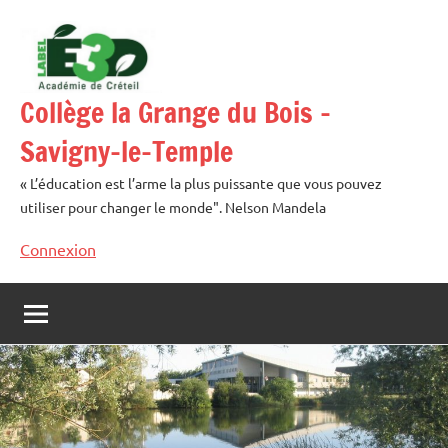
Aller
au
contenu
Collège la Grange du Bois –
Savigny-le-Temple
« L’éducation est l’arme la plus puissante que vous pouvez
utiliser pour changer le monde". Nelson Mandela
Connexion