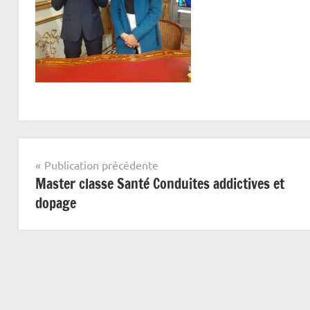
Navigation
Publication précédente
Master classe Santé Conduites addictives et
de
dopage
l’article