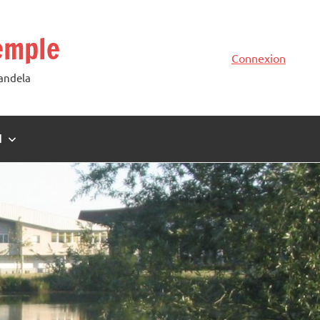
emple
Connexion
Mandela
N