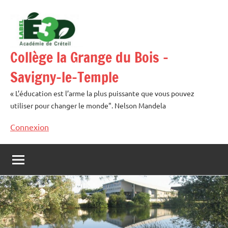
Aller
au
contenu
Collège la Grange du Bois –
Savigny-le-Temple
« L’éducation est l’arme la plus puissante que vous pouvez
utiliser pour changer le monde". Nelson Mandela
Connexion