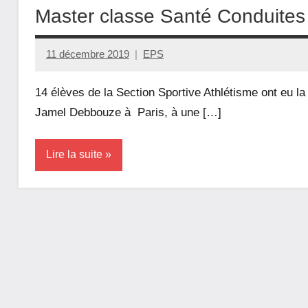
Association
Master classe Santé Conduites
Sportive
11 décembre 2019
EPS
EPS
Résultats
14 élèves de la Section Sportive Athlétisme ont eu l
Sections
Jamel Debbouze à Paris, à une […]
sportives
actualités
Lire la suite
Association
Sportive
EPS
Non
classé