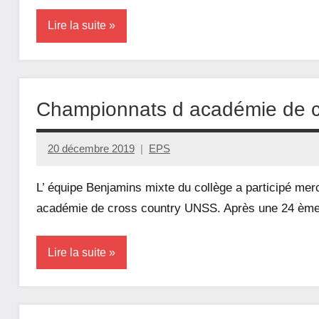
Lire la suite
Association
Sportive
Championnats d académie de c
EPS
20 décembre 2019
EPS
L’ équipe Benjamins mixte du collège a participé me
académie de cross country UNSS. Après une 24 èm
Lire la suite
Actualités