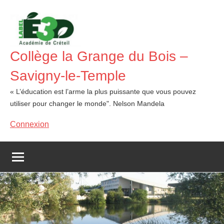
Aller
au
contenu
Collège la Grange du Bois –
Savigny-le-Temple
« L’éducation est l’arme la plus puissante que vous pouvez
utiliser pour changer le monde". Nelson Mandela
Connexion