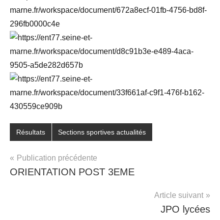
Résultats
Sections sportives actualités
Navigation
Publication précédente
ORIENTATION POST 3EME
de
l’article
Article suivant
JPO lycées