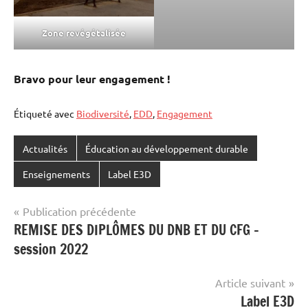
Zone revégétalisée
Bravo pour leur engagement !
Étiqueté avec
Biodiversité
,
EDD
,
Engagement
Actualités
Éducation au développement durable
Enseignements
Label E3D
Navigation
Publication précédente
REMISE DES DIPLÔMES DU DNB ET DU CFG –
de
session 2022
l’article
Article suivant
Label E3D