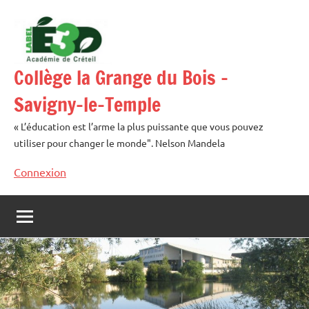
Aller
au
contenu
Collège la Grange du Bois –
Savigny-le-Temple
« L’éducation est l’arme la plus puissante que vous pouvez
utiliser pour changer le monde". Nelson Mandela
Connexion