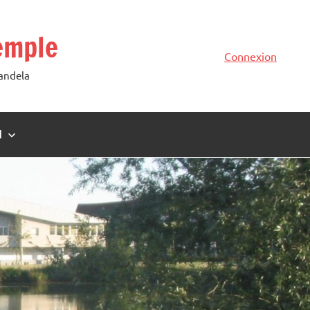
emple
Connexion
Mandela
N