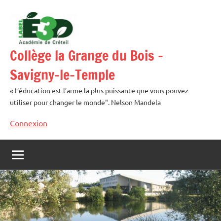
Aller
au
contenu
Collège la Grange du Bois –
Savigny-le-Temple
« L’éducation est l’arme la plus puissante que vous pouvez
utiliser pour changer le monde". Nelson Mandela
Connexion