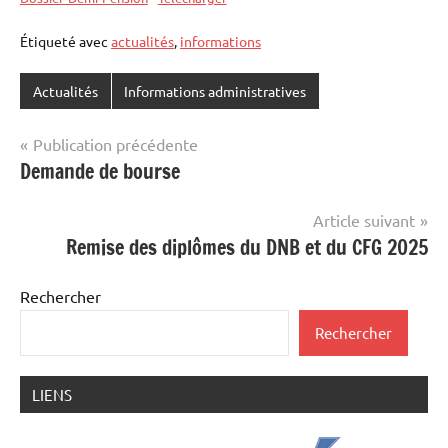
Étiqueté avec
actualités
,
informations
Actualités
Informations administratives
Navigation
Publication précédente
Demande de bourse
de
l’article
Article suivant
Remise des diplômes du DNB et du CFG 2025
Rechercher
Rechercher
LIENS