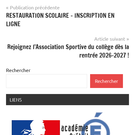
Navigation
Publication précédente
RESTAURATION SCOLAIRE – INSCRIPTION EN
de
LIGNE
l’article
Article suivant
Rejoignez l’Association Sportive du collège dès la
rentrée 2026-2027 !
Rechercher
Rechercher
LIENS