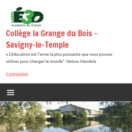
Aller
au
contenu
Collège la Grange du Bois –
Savigny-le-Temple
« L’éducation est l’arme la plus puissante que vous pouvez
utiliser pour changer le monde". Nelson Mandela
Connexion