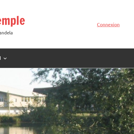
emple
Connexion
Mandela
N