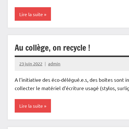
Lire la suite
Actualités
Éducation au
Au collège, on recycle !
développement
durable
23 juin 2022
admin
Non
classé
A l’initiative des éco-délégué.e.s, des boîtes sont
collecter le matériel d’écriture usagé (stylos, surl
Lire la suite
Actions du