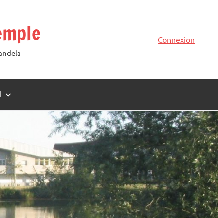
emple
Connexion
Mandela
N