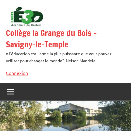
Aller
au
contenu
Collège la Grange du Bois –
Savigny-le-Temple
« L’éducation est l’arme la plus puissante que vous pouvez
utiliser pour changer le monde". Nelson Mandela
Connexion