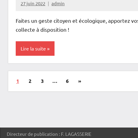
27 juin 2022
admin
Faites un geste citoyen et écologique, apportez v
collecte à disposition !
Lire la suite
Actualités
Pagination
Articles
1
2
3
…
6
»
Éducation au
des
suivants
développement
durable
publications
Non
classé
Directeur de publication : F. LAGASSERIE