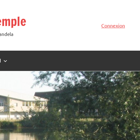
emple
Connexion
Mandela
N