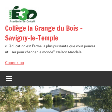
Aller
au
contenu
Collège la Grange du Bois –
Savigny-le-Temple
« L’éducation est l’arme la plus puissante que vous pouvez
utiliser pour changer le monde". Nelson Mandela
Connexion