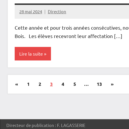
28 mai 2024
Direction
Cette année et pour trois années consécutives, no
Bois. ​ ​ Les élèves recevront leur affectation […]
Lire la suite
Actualités
Pagination
Publications
Articles
«
1
2
3
4
5
…
13
»
des
précédentes
suivants
publications
Directeur de publication : F. LAGASSERIE