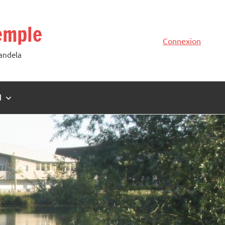
emple
Connexion
Mandela
N