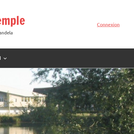
emple
Connexion
Mandela
N