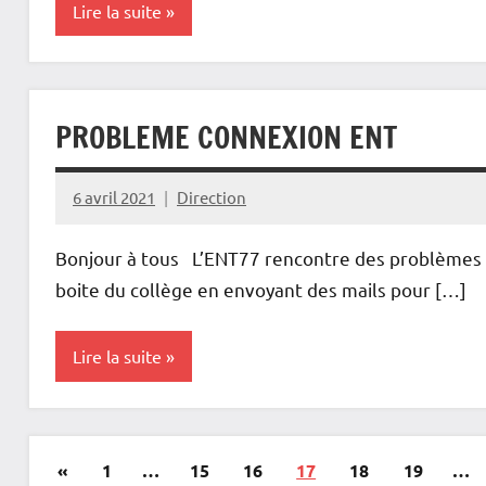
Lire la suite
Actualités
Gazette
PROBLEME CONNEXION ENT
du Bois
6 avril 2021
Direction
Bonjour à tous L’ENT77 rencontre des problèmes d
boite du collège en envoyant des mails pour […]
Lire la suite
Non
classé
Pagination
Publications
«
1
…
15
16
17
18
19
…