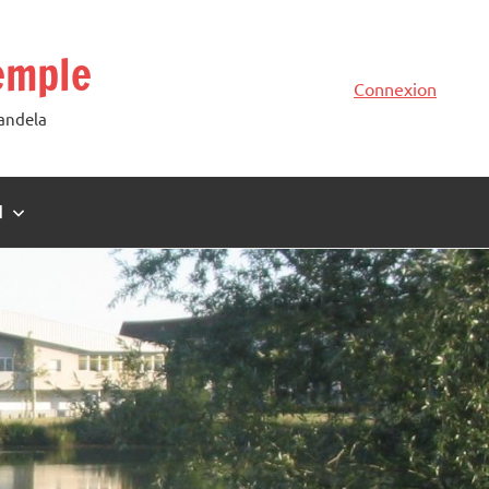
emple
Connexion
Mandela
N