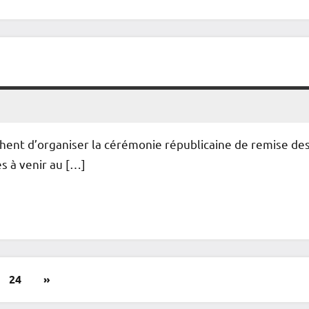
chent d’organiser la cérémonie républicaine de remise de
s à venir au […]
Articles
24
»
suivants