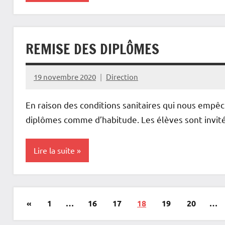
Non
classé
REMISE DES DIPLÔMES
19 novembre 2020
Direction
En raison des conditions sanitaires qui nous empê
diplômes comme d’habitude. Les élèves sont invité
Lire la suite
Non
classé
Pagination
Publications
«
1
…
16
17
18
19
20
…
des
précédentes