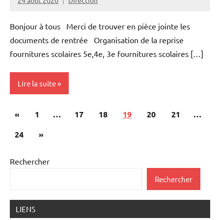
Bonjour à tous Merci de trouver en pièce jointe les
documents de rentrée Organisation de la reprise
fournitures scolaires 5e,4e, 3e fournitures scolaires […]
Lire la suite
Pagination
Publications
«
Non
1
…
17
18
19
20
21
…
des
classé
précédentes
Articles
24
»
publications
suivants
Rechercher
Rechercher
LIENS