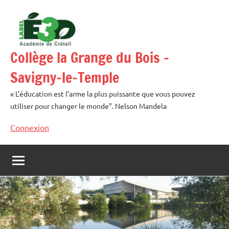
Aller
au
contenu
Collège la Grange du Bois –
Savigny-le-Temple
« L’éducation est l’arme la plus puissante que vous pouvez
utiliser pour changer le monde". Nelson Mandela
Connexion