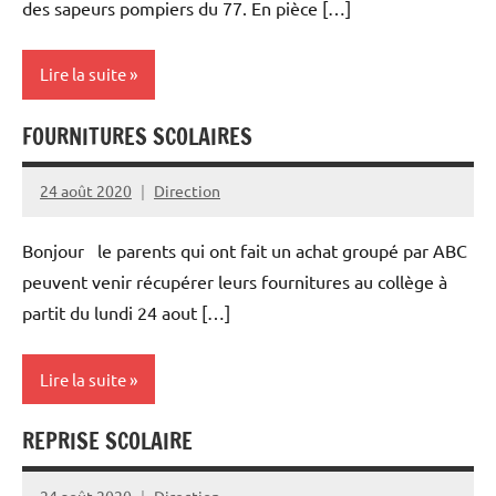
des sapeurs pompiers du 77. En pièce […]
Lire la suite
FOURNITURES SCOLAIRES
Non
classé
24 août 2020
Direction
Bonjour le parents qui ont fait un achat groupé par ABC
peuvent venir récupérer leurs fournitures au collège à
partit du lundi 24 aout […]
Lire la suite
REPRISE SCOLAIRE
Non
classé
24 août 2020
Direction