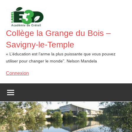
Aller
au
contenu
Collège la Grange du Bois –
Savigny-le-Temple
« L’éducation est l’arme la plus puissante que vous pouvez
utiliser pour changer le monde". Nelson Mandela
Connexion